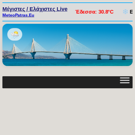
Μέγιστες / Ελάχιστες Live
C
·
Αγρίνιο: 30.8°C
·
Έδεσσα: 30.8°C
Ελάχιστε
MeteoPatras.Eu
Μετάβαση
στο
περιεχόμενο