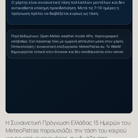
Η Συναινετική Πρόγνωση Ελλάδας 15 Ημερών του
MeteoPatras παρουσιάζει την τάση του καιρού