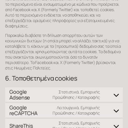
το περιεχόμενο είναι ενσωματωμένο με κώδικα που προέρχεται
από Facebook και X (Formerly Twitter) και τοποθετεί cookies.
Αυτό το περιεχόμενο ενδέχεται να αποθηκεύει και να
επεξεργάζεται ορισμένες πληροφορίες για εξατομικευμένες
διαφημίσεις.
Παρακαλώ διαβάστε τη δήλωση απορρήτου αυτών των
κοινωνικών δικτύων (η οποία μπορεί να αλλάζει τακτικά) για να
καταλάβετε τι κάνουν με τα (προσωπικά) δεδομένα σας τα οποία
επεξεργάζονται χρησιμοποιώντας αυτά τα cookies. Τα δεδομένα
που ανακτώνται ανωνυμοποιούνται όσο το δυνατόν
περισσότερο. Τα Facebook και X (Formerly Twitter) βρίσκονται
στις Ηνωμένες Πολιτείες.
6. Τοποθετημένα cookies
Google
Στατιστικά, Εμπορικής
Adsense
Consent
Προώθησης / Καταγραφής
to
Google
Λειτουργικά, Εμπορικής
service
reCAPTCHA
Consent
Προώθησης / Καταγραφής
google-
to
adsense
Στατιστικά, Εμπορικής
service
ShareThis