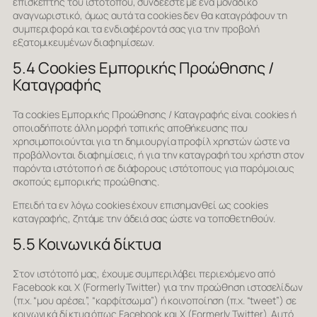
επισκέπτης του ιστότοπου, συνδέεστε με ένα μοναδικό
αναγνωριστικό, όμως αυτά τα cookies δεν θα καταγράφουν τη
συμπεριφορά και τα ενδιαφέροντά σας για την προβολή
εξατομικευμένων διαφημίσεων.
5.4 Cookies Εμπορικής Προώθησης /
Καταγραφής
Τα cookies Εμπορικής Προώθησης / Καταγραφής είναι cookies ή
οποιαδήποτε άλλη μορφή τοπικής αποθήκευσης που
χρησιμοποιούνται για τη δημιουργία προφίλ χρηστών ώστε να
προβάλλονται διαφημίσεις, ή για την καταγραφή του χρήστη στον
παρόντα ιστότοπο ή σε διάφορους ιστότοπους για παρόμοιους
σκοπούς εμπορικής προώθησης.
Επειδή τα εν λόγω cookies έχουν επισημανθεί ως cookies
καταγραφής, ζητάμε την άδειά σας ώστε να τοποθετηθούν.
5.5 Κοινωνικά δίκτυα
Στον ιστότοπό μας, έχουμε συμπεριλάβει περιεχόμενο από
Facebook και X (Formerly Twitter) για την προώθηση ιστοσελίδων
(π.χ. “μου αρέσει”, “καρφίτσωμα”) ή κοινοποίηση (π.χ. “tweet”) σε
κοινωνικά δίκτυα όπως Facebook και X (Formerly Twitter). Αυτό