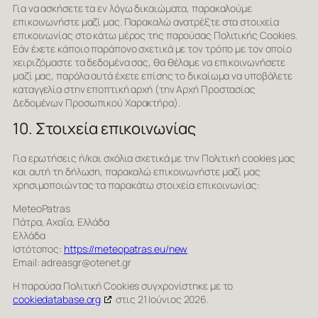
Για να ασκήσετε τα εν λόγω δικαιώματα, παρακαλούμε
επικοινωνήστε μαζί μας. Παρακαλώ ανατρέξτε στα στοιχεία
επικοινωνίας στο κάτω μέρος της παρούσας Πολιτικής Cookies.
Εάν έχετε κάποιο παράπονο σχετικά με τον τρόπο με τον οποίο
χειριζόμαστε τα δεδομένα σας, θα θέλαμε να επικοινωνήσετε
μαζί μας, παρόλα αυτά έχετε επίσης το δικαίωμα να υποβάλετε
καταγγελία στην εποπτική αρχή (την Αρχή Προστασίας
Δεδομένων Προσωπικού Χαρακτήρα).
10. Στοιχεία επικοινωνίας
Για ερωτήσεις ή/και σχόλια σχετικά με την Πολιτική cookies μας
και αυτή τη δήλωση, παρακαλώ επικοινωνήστε μαζί μας
χρησιμοποιώντας τα παρακάτω στοιχεία επικοινωνίας:
MeteoPatras
Πάτρα, Αχαΐα, Ελλάδα
Ελλάδα
Ιστότοπος:
https://meteopatras.eu/new
Email:
adreasgr@
otenet.gr
Η παρούσα Πολιτική Cookies συγχρονίστηκε με το
cookiedatabase.org
στις 21 Ιούνιος 2026.