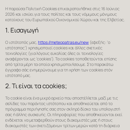
Η παρούσα Πολιτική Cookies επικαιροποιήθηκε στις 16 Ιούνιος
2026 και ισχύει για τους πολίτες και τους νόμιμους μόνιμους
κατοίκους του Ευρωπαϊκού Οικονομικού Χώρου και της Ελβετίας.
1. Εισαγωγή
Ο ιστότοπός μας,
https://meteopatras.eu/new
(εφεξής: ‘ο
ιστότοπος’) χρησιμοποιεί cookies και άλλες σχετικές
τεχνολογίες (για λόγους ευκολίας όλες οι τεχνολογίες
αναφέρονται ως ‘cookies’). Τα cookies τοποθετούνται επίσης
από τρίτα μέρη τα οποία χρησιμοποιήσουμε. Στο παρακάτω
έγγραφο σάς ενημερώνουμε για τη χρήση των cookies στόν
ιστότοπό μας.
2. Τι είναι τα cookies;
Το cookie είναι ένα μικρό αρχείο που αποστέλλεται μαζί με τις
σελίδες του παρόντος ιστότοπου και αποθηκεύεται από το
πρόγραμμα περιήγησής σας στον σκληρό δίσκο του υπολογιστή
σας ή άλλης συσκευής. Οι πληροφορίες που αποθηκεύονται εκεί
ενδέχεται να μεταφερθούν στους διακομιστές μας ή στους
διακομιστές των σχετιζόμενων τρίτων μερών κατά τη διάρκεια