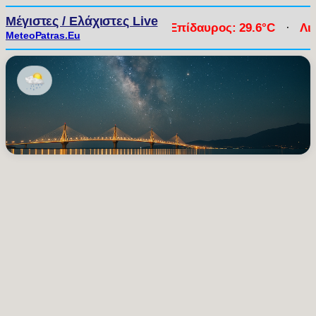
Μέγιστες / Ελάχιστες Live
·
Σοφικό: 29.6°C
·
Νέα Επίδαυρος: 29.6°C
·
Λιμένα
MeteoPatras.Eu