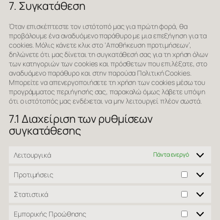
7. Συγκατάθεση
service
Διάφορα
Όταν επισκέπτεστε τον ιστότοπό μας για πρώτη φορά, θα
προβάλουμε ένα αναδυόμενο παράθυρο με μια επεξήγηση για τα
cookies. Μόλις κάνετε κλικ στο ‘Αποθήκευση προτιμήσεων’,
δηλώνετε ότι μας δίνεται τη συγκατάθεσή σας για τη χρήση όλων
των κατηγοριών των cookies και πρόσθετων που επιλέξατε, στο
αναδυόμενο παράθυρο και στην παρούσα Πολιτική Cookies.
Μπορείτε να απενεργοποιήσετε τη χρήση των cookies μέσω του
προγράμματος περιήγησής σας, παρακαλώ όμως λάβετε υπόψη
ότι ο ιστότοπός μας ενδέχεται να μην λειτουργεί πλέον σωστά.
7.1 Διαχείριση των ρυθμίσεων
συγκατάθεσης
Λειτουργικά
Πάντα ενεργό
Προτιμήσεις
Προτιμήσ
Στατιστικά
Στατιστικ
Εμπορικής Προώθησης
Εμπορική