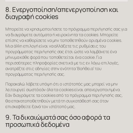
Προώθησ
8. Ενεργοποίηση/απενεργοποίηση και
διαγραφή cookies
Μπορείτε να χρησιμοποιήσετε το πρόγραμμα περιήγησής σας για
να διαγράψετε αυτόματα ή χειροκίνητα τα cookies. Μπορείτε
επίσης να καθορίσετε να μην τοποθετηθούν ορισμένα cookies.
Μια άλλη επιλογή είναι να αλλάξετε τις ρυθμίσεις του
προγράμματος περιήγησής σας έτσι ώστε να λαμβάνετε ένα
μήνυμα κάθε φορά που τοποθετείται ένα cookie. Για
περισσότερες πληροφορίες σχετικά με τις εν λόγω επιλογές,
ανατρέξτε στις οδηγίες στην ενότητα ‘Βοήθεια’ του
προγράμματος περιήγησής σας.
Παρακαλώ λάβετε υπόψη ότι ο ιστότοπός μας μπορεί να μην
λειτουργεί σωστά εάν όλα τα cookies είναι απενεργοποιημένα.
Εάν διαγράψετε τα cookies από το πρόγραμμα περιήγησής σας,
θα επανατοποθετηθούν μετά τη συγκατάθεσή σας όταν
επισκεφθείτε ξανά τον ιστότοπό μας.
9. Τα δικαιώματά σας όσο αφορά τα
προσωπικά δεδομένα